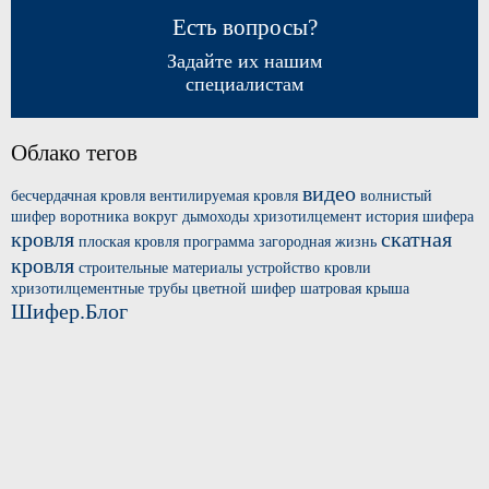
Есть вопросы?
Задайте их нашим
специалистам
Облако тегов
видео
бесчердачная кровля
вентилируемая кровля
волнистый
шифер
воротника вокруг
дымоходы хризотилцемент
история шифера
кровля
скатная
плоская кровля
программа загородная жизнь
кровля
строительные материалы
устройство кровли
хризотилцементные трубы
цветной шифер
шатровая крыша
Шифер.Блог