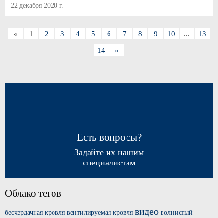
22 декабря 2020 г.
«
1
2
3
4
5
6
7
8
9
10
...
13
14
»
Есть вопросы?
Задайте их нашим
специалистам
Облако тегов
видео
бесчердачная кровля
вентилируемая кровля
волнистый