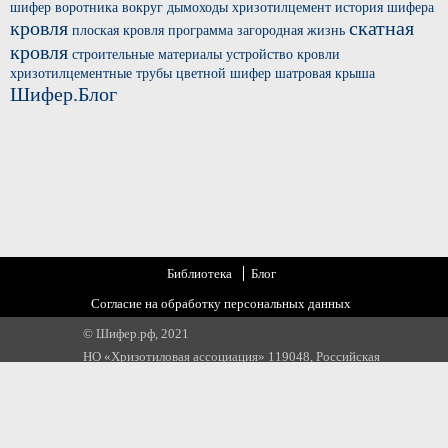
шифер
воротника вокруг
дымоходы хризотилцемент
история шифера
кровля
скатная
плоская кровля
программа загородная жизнь
кровля
строительные материалы
устройство кровли
хризотилцементные трубы
цветной шифер
шатровая крыша
Шифер.Блог
Библиотека
Блог
Согласие на обработку персональных данных
© Шифер.рф, 2021
НО «Хризотиловая ассоциация» 119048, Российская
Федерация, г. Москва, ул. Усачева, д 35 стр 1
Email:
info@chrysotile.ru
,
info@шифер.рф
,
+7 905 580 31 22