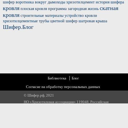
шифер
воротника вокруг
дымоходы хризотилцемент
история шифера
кровля
скатная
плоская кровля
программа загородная жизнь
кровля
строительные материалы
устройство кровли
хризотилцементные трубы
цветной шифер
шатровая крыша
Шифер.Блог
Библиотека
Блог
Согласие на обработку персональных данных
© Шифер.рф, 2021
НО «Хризотиловая ассоциация» 119048, Российская
Федерация, г. Москва, ул. Усачева, д 35 стр 1
Email:
info@chrysotile.ru
,
info@шифер.рф
,
+7 905 580 31 22