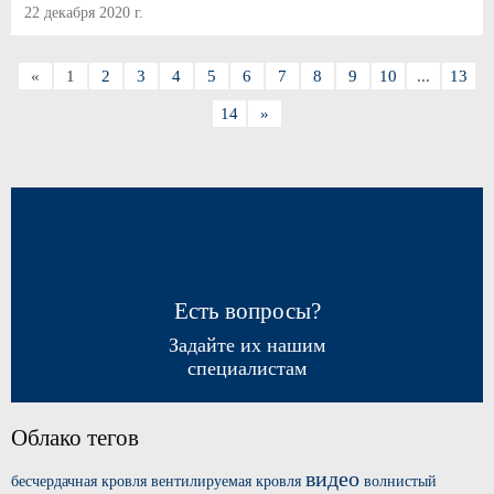
22 декабря 2020 г.
«
1
2
3
4
5
6
7
8
9
10
...
13
14
»
Есть вопросы?
Задайте их нашим
специалистам
Облако тегов
видео
бесчердачная кровля
вентилируемая кровля
волнистый