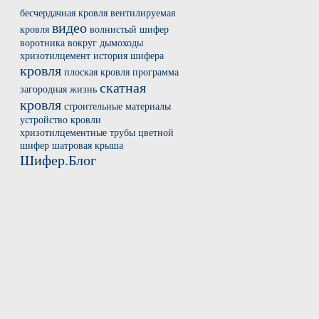
бесчердачная кровля
вентилируемая
видео
кровля
волнистый шифер
воротника вокруг
дымоходы
хризотилцемент
история шифера
кровля
плоская кровля
программа
скатная
загородная жизнь
кровля
строительные материалы
устройство кровли
хризотилцементные трубы
цветной
шифер
шатровая крыша
Шифер.Блог