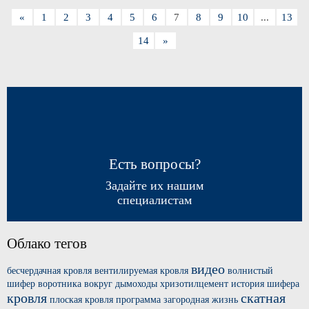
«
1
2
3
4
5
6
7
8
9
10
...
13
14
»
Есть вопросы?
Задайте их нашим
специалистам
Облако тегов
видео
бесчердачная кровля
вентилируемая кровля
волнистый
шифер
воротника вокруг
дымоходы хризотилцемент
история шифера
кровля
скатная
плоская кровля
программа загородная жизнь