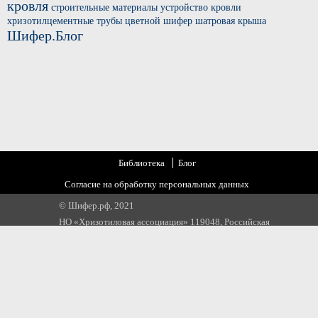
кровля
строительные материалы
устройство кровли
хризотилцементные трубы
цветной шифер
шатровая крыша
Шифер.Блог
Библиотека
Блог
Согласие на обработку персональных данных
© Шифер.рф, 2021
НО «Хризотиловая ассоциация» 119048, Российская
Федерация, г. Москва, ул. Усачева, д 35 стр 1
Email:
info@chrysotile.ru
,
info@шифер.рф
,
+7 905 580 31 22
https://top-fwz1.mail.ru/tracker?id=3166775;e=RG%3A/trg-pixel-
8613144-1584564114274;_=random