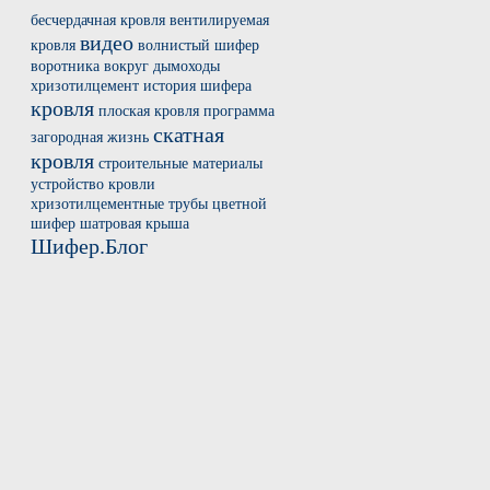
бесчердачная кровля
вентилируемая
видео
кровля
волнистый шифер
воротника вокруг
дымоходы
хризотилцемент
история шифера
кровля
плоская кровля
программа
скатная
загородная жизнь
кровля
строительные материалы
устройство кровли
хризотилцементные трубы
цветной
шифер
шатровая крыша
Шифер.Блог