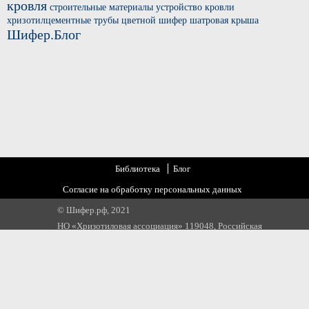
кровля
строительные материалы
устройство кровли
хризотилцементные трубы
цветной шифер
шатровая крыша
Шифер.Блог
Библиотека
Блог
Согласие на обработку персональных данных
© Шифер.рф, 2021
НО «Хризотиловая ассоциация» 119048, Российская
Федерация, г. Москва, ул. Усачева, д 35 стр 1
Email:
info@chrysotile.ru
,
info@шифер.рф
,
+7 905 580 31 22