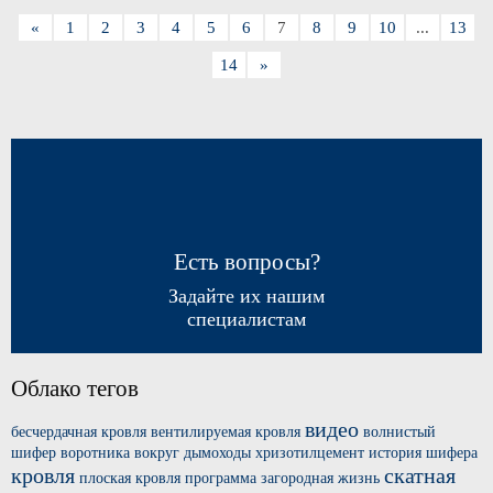
«
1
2
3
4
5
6
7
8
9
10
...
13
14
»
Есть вопросы?
Задайте их нашим
специалистам
Облако тегов
видео
бесчердачная кровля
вентилируемая кровля
волнистый
шифер
воротника вокруг
дымоходы хризотилцемент
история шифера
кровля
скатная
плоская кровля
программа загородная жизнь