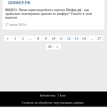
ШИФЕР.РФ
ВИДЕО. Пятая серия видеоблога портала Шифер.рф - как
правильно монтировать кровлю из шифера? Узнаете в этом
выпуске
27 июня 2019 г.
«
1
2
...
8
9
10
11
12
13
14
...
27
28
»
Библиотека
Блог
Согласие на обработку персональных данных