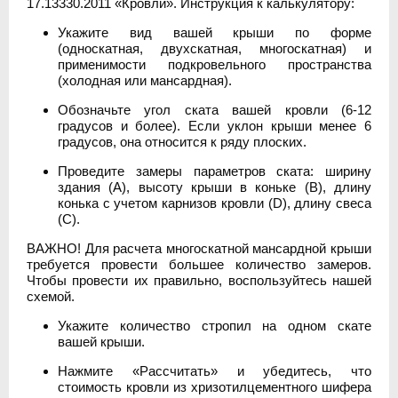
17.13330.2011 «Кровли». Инструкция к калькулятору:
Укажите вид вашей крыши по форме
(односкатная, двухскатная, многоскатная) и
применимости подкровельного пространства
(холодная или мансардная).
Обозначьте угол ската вашей кровли (6-12
градусов и более). Если уклон крыши менее 6
градусов, она относится к ряду плоских.
Проведите замеры параметров ската: ширину
здания (А), высоту крыши в коньке (В), длину
конька с учетом карнизов кровли (D), длину свеса
(C).
ВАЖНО! Для расчета многоскатной мансардной крыши
требуется провести большее количество замеров.
Чтобы провести их правильно, воспользуйтесь нашей
схемой.
Укажите количество стропил на одном скате
вашей крыши.
Нажмите «Рассчитать» и убедитесь, что
стоимость кровли из хризотилцементного шифера