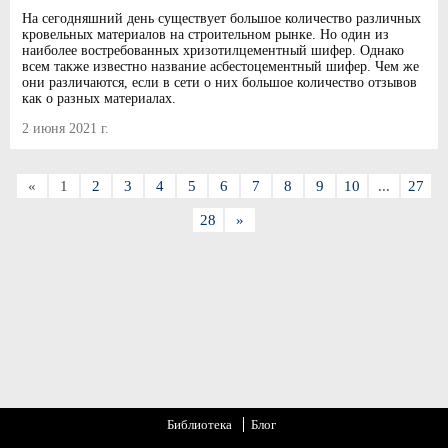
На сегодняшний день существует большое количество различных
кровельных материалов на строительном рынке. Но один из
наиболее востребованных хризотилцементный шифер. Однако
всем также известно название асбестоцементный шифер. Чем же
они различаются, если в сети о них большое количество отзывов
как о разных материалах.
2 июня 2021 г.
«
1
2
3
4
5
6
7
8
9
10
...
27
28
»
Библиотека
Блог